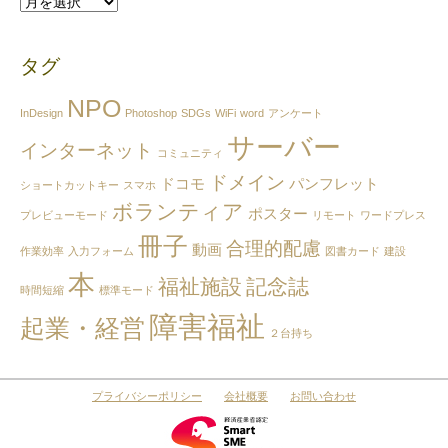
過
去
の
タグ
記
事
NPO
を
InDesign
Photoshop
SDGs
WiFi
word
アンケート
月
サーバー
インターネット
別
コミュニティ
で
ドメイン
ドコモ
パンフレット
ショートカットキー
スマホ
見
ボランティア
る
ポスター
プレビューモード
リモート
ワードプレス
冊子
合理的配慮
動画
作業効率
入力フォーム
図書カード
建設
本
福祉施設
記念誌
時間短縮
標準モード
障害福祉
起業・経営
２台持ち
プライバシーポリシー
会社概要
お問い合わせ