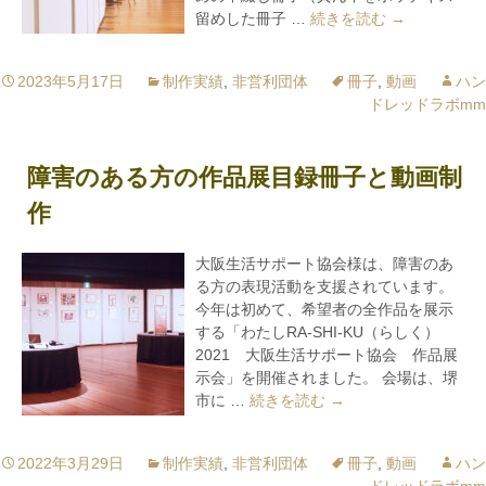
留めした冊子 …
続きを読む
障害のある方
→
2023年5月17日
制作実績
,
非営利団体
冊子
,
動画
ハン
ドレッドラボmm
障害のある方の作品展目録冊子と動画制
作
大阪生活サポート協会様は、障害のあ
る方の表現活動を支援されています。
今年は初めて、希望者の全作品を展示
する「わたしRA-SHI-KU（らしく）
2021 大阪生活サポート協会 作品展
示会」を開催されました。 会場は、堺
市に …
続きを読む
障害のある方の作品展
→
2022年3月29日
制作実績
,
非営利団体
冊子
,
動画
ハン