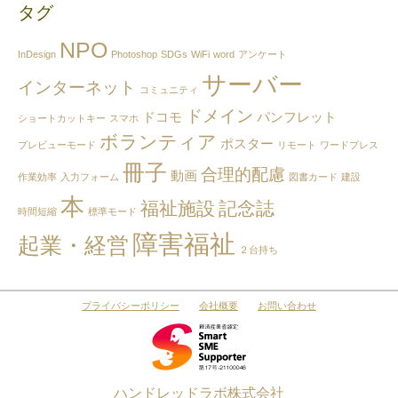
タグ
記
事
NPO
を
InDesign
Photoshop
SDGs
WiFi
word
アンケート
月
サーバー
インターネット
別
コミュニティ
で
ドメイン
ドコモ
パンフレット
ショートカットキー
スマホ
見
ボランティア
る
ポスター
プレビューモード
リモート
ワードプレス
冊子
合理的配慮
動画
作業効率
入力フォーム
図書カード
建設
本
福祉施設
記念誌
時間短縮
標準モード
障害福祉
起業・経営
２台持ち
プライバシーポリシー
会社概要
お問い合わせ
ハンドレッドラボ株式会社