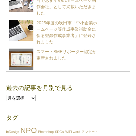
府でおすすめのホームページ制
作会社」として掲載いただきま
した
2025年度の吹田市「中小企業ホ
ームページ等作成事業補助金に
係る登録作成事業者」に登録さ
れました
スマートSMEサポーター認定が
更新されました
過去の記事を月別で見る
過
去
の
タグ
記
事
NPO
を
InDesign
Photoshop
SDGs
WiFi
word
アンケート