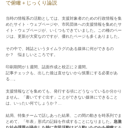
で俯瞰＋じっくり論説
当時の情報系の活動としては、支援対象者のための行政情報を集
めたサイト・ウェブページや、市民団体への支援情報を集めたサ
イト・ウェブページが、いくつもできていました。この種のペー
ジは、更新が大変なのですが、優れたページも多くありました。
その中で、雑誌というタイムラグのある媒体に何ができるの
か？ 悩ましいところです。
印刷期間が１週間、誌面作成と校正に２週間。
記事チェックも、出した後は直せないから慎重にする必要があ
る…。
支援情報などを集めても、発行する頃にどうなっているか分かり
ません。「書いてすぐ出す」ことができない媒体にできること
は、いったい何でしょうか？…
結局、特集チームで話しあった結果、この間の動きを時系列でま
とめて、「年表」形式の記録を作成することになりました。
急激
な社会課題が発生した時に市民活動はどう動いたのかを俯瞰
する