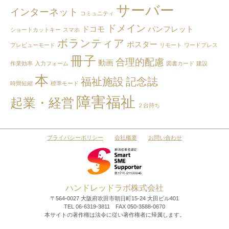
月
サーバー
インターネット
別
コミュニティ
で
ドメイン
ドコモ
パンフレット
ショートカットキー
スマホ
見
ボランティア
る
ポスター
プレビューモード
リモート
ワードプレス
冊子
合理的配慮
動画
作業効率
入力フォーム
図書カード
建設
本
福祉施設
記念誌
時間短縮
標準モード
障害福祉
起業・経営
２台持ち
プライバシーポリシー
会社概要
お問い合わせ
ハンドレッドラボ株式会社
〒564-0027 大阪府吹田市朝日町15-24 大田ビル401
TEL 06-6319-3811 FAX 050-3588-0670
本サイトの著作権は法令に従い著作権者に帰属します。