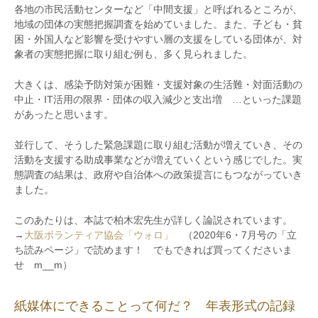
各地の市民活動センターなど「中間支援」と呼ばれるところが、
地域の団体の実態把握調査を始めていました。また、子ども・貧
困・外国人など影響を受けやすい層の支援をしている団体が、対
象者の実態把握に取り組む例も、多く見られました。
大きくは、感染予防対策が困難・支援対象の生活難・対面活動の
中止・IT活用の限界・団体の収入減少と支出増 …といった課題
があったと思います。
並行して、そうした緊急課題に取り組む活動が増えていき、その
活動を支援する助成事業などが増えていくという感じでした。実
態調査の結果は、政府や自治体への政策提言にもつながっていき
ました。
このあたりは、本誌で柏木宏先生が詳しく論説されています。
→
大阪ボランティア協会「ウォロ」
（2020年6・7月号の「立
ち読みページ」で読めます！ でもできれば買ってくださいま
せ m__m）
紙媒体にできることって何だ？ 年表形式の記録