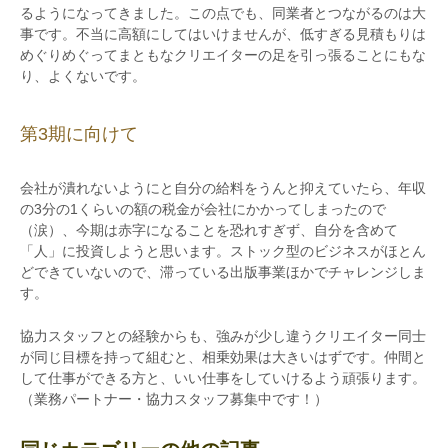
るようになってきました。この点でも、同業者とつながるのは大
事です。不当に高額にしてはいけませんが、低すぎる見積もりは
めぐりめぐってまともなクリエイターの足を引っ張ることにもな
り、よくないです。
第3期に向けて
会社が潰れないようにと自分の給料をうんと抑えていたら、年収
の3分の1くらいの額の税金が会社にかかってしまったので
（涙）、今期は赤字になることを恐れすぎず、自分を含めて
「人」に投資しようと思います。ストック型のビジネスがほとん
どできていないので、滞っている出版事業ほかでチャレンジしま
す。
協力スタッフとの経験からも、強みが少し違うクリエイター同士
が同じ目標を持って組むと、相乗効果は大きいはずです。仲間と
して仕事ができる方と、いい仕事をしていけるよう頑張ります。
（業務パートナー・協力スタッフ募集中です！）