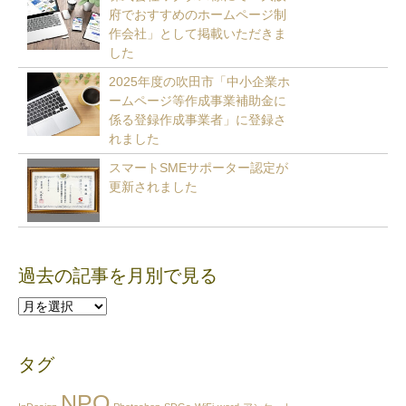
府でおすすめのホームページ制
作会社」として掲載いただきま
した
2025年度の吹田市「中小企業ホ
ームページ等作成事業補助金に
係る登録作成事業者」に登録さ
れました
スマートSMEサポーター認定が
更新されました
過去の記事を月別で見る
過
去
の
タグ
記
事
NPO
を