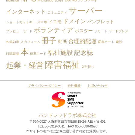
InDesign
Photoshop
SDGs
WiFi
word
アンケート
月
サーバー
インターネット
別
コミュニティ
で
ドメイン
ドコモ
パンフレット
ショートカットキー
スマホ
見
ボランティア
る
ポスター
プレビューモード
リモート
ワードプレス
冊子
合理的配慮
動画
作業効率
入力フォーム
図書カード
建設
本
福祉施設
記念誌
時間短縮
標準モード
障害福祉
起業・経営
２台持ち
プライバシーポリシー
会社概要
お問い合わせ
ハンドレッドラボ株式会社
〒564-0027 大阪府吹田市朝日町15-24 大田ビル401
TEL 06-6319-3811 FAX 050-3588-0670
本サイトの著作権は法令に従い著作権者に帰属します。